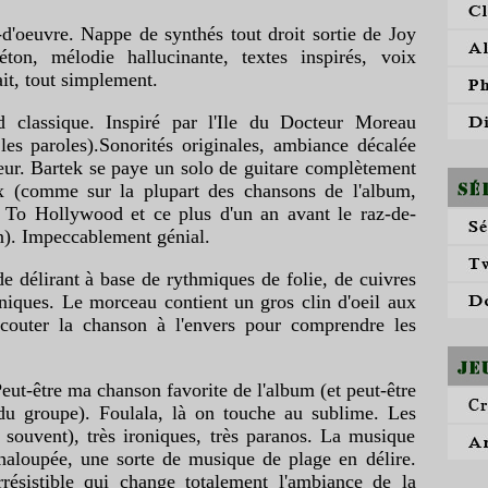
d'oeuvre. Nappe de synthés tout droit sortie de Joy
éton, mélodie hallucinante, textes inspirés, voix
ait, tout simplement.
d classique. Inspiré par l'Ile du Docteur Moreau
 les paroles).Sonorités originales, ambiance décalée
heur. Bartek se paye un solo de guitare complètement
ux (comme sur la plupart des chansons de l'album,
 To Hollywood et ce plus d'un an avant le raz-de-
n). Impeccablement génial.
e délirant à base de rythmiques de folie, de cuivres
hniques. Le morceau contient un gros clin d'oeil aux
 écouter la chanson à l'envers pour comprendre les
Peut-être ma chanson favorite de l'album (et peut-être
du groupe). Foulala, là on touche au sublime. Les
souvent), très ironiques, très paranos. La musique
haloupée, une sorte de musique de plage en délire.
rrésistible qui change totalement l'ambiance de la