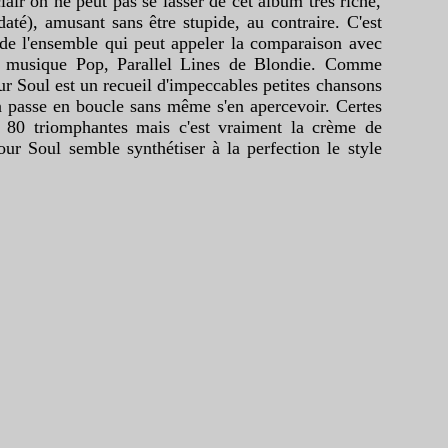
air on ne peut pas se lasser de cet album très riche,
até), amusant sans être stupide, au contraire. C'est
de l'ensemble qui peut appeler la comparaison avec
 musique Pop, Parallel Lines de Blondie. Comme
r Soul est un recueil d'impeccables petites chansons
on passe en boucle sans même s'en apercevoir. Certes
s 80 triomphantes mais c'est vraiment la crème de
ur Soul semble synthétiser à la perfection le style