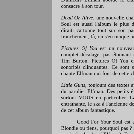
consacre à son tour.
Dead Or Alive
, une nouvelle ch
Soul est aussi l'album le plu
dirait, cartonne tout sur son p
franchement, là, on s'en moque u
Pictures Of You
est un nouveau 
complet décalage, pas étonnant 
Tim Burton. Pictures Of You es
sonorités clinquantes. Ce sont 
chante Elfman qui font de cette c
Little Guns
, toujours des textes 
du parolier Elfman. Des petits ê
surtout VOUS en particulier. L
entraînante, le ska à l'ancienne 
de cet album fantastique.
Good For Your Soul est un co
Blondie ou tiens, pourquoi pas ? 