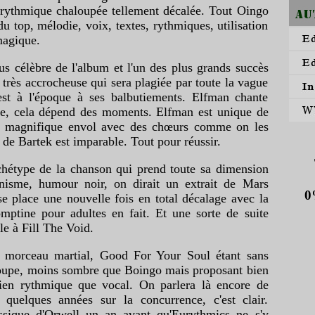
 rythmique chaloupée tellement décalée. Tout Oingo
u top, mélodie, voix, textes, rythmiques, utilisation
magique.
lus célèbre de l'album et l'un des plus grands succès
très accrocheuse qui sera plagiée par toute la vague
st à l'époque à ses balbutiements. Elfman chante
 cela dépend des moments. Elfman est unique de
un magnifique envol avec des chœurs comme on les
de Bartek est imparable. Tout pour réussir.
rchétype de la chanson qui prend toute sa dimension
ynisme, humour noir, on dirait un extrait de Mars
0%
e place une nouvelle fois en total décalage avec la
ptine pour adultes en fait. Et une sorte de suite
e à Fill The Void.
 morceau martial, Good For Your Soul étant sans
roupe, moins sombre que Boingo mais proposant bien
ien rythmique que vocal. On parlera là encore de
uelques années sur la concurrence, c'est clair.
assique d'Orwell un an avant qu'Eurythmics ne s'y