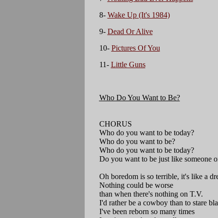
8-
Wake Up (It's 1984)
9-
Dead Or Alive
10-
Pictures Of You
11-
Little Guns
Who Do You Want to Be?
CHORUS
Who do you want to be today?
Who do you want to be?
Who do you want to be today?
Do you want to be just like someone o
Oh boredom is so terrible, it's like a d
Nothing could be worse
than when there's nothing on T.V.
I'd rather be a cowboy than to stare bla
I've been reborn so many times