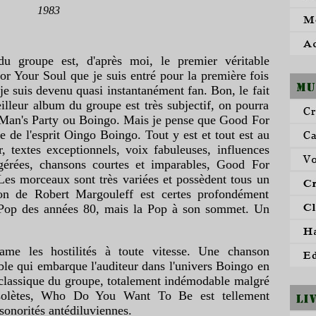
1983
pe est, d'après moi, le premier véritable
or Your Soul que je suis entré pour la première fois
e suis devenu quasi instantanément fan. Bon, le fait
lleur album du groupe est très subjectif, on pourra
 Man's Party ou Boingo. Mais je pense que Good For
 de l'esprit Oingo Boingo. Tout y est et tout est au
textes exceptionnels, voix fabuleuses, influences
gérées, chansons courtes et imparables, Good For
Les morceaux sont très variées et possèdent tous un
ion de Robert Margouleff est certes profondément
a Pop des années 80, mais la Pop à son sommet. Un
me les hostilités à toute vitesse. Une chanson
ble qui embarque l'auditeur dans l'univers Boingo en
n classique du groupe, totalement indémodable malgré
bsolètes, Who Do You Want To Be est tellement
 sonorités antédiluviennes.