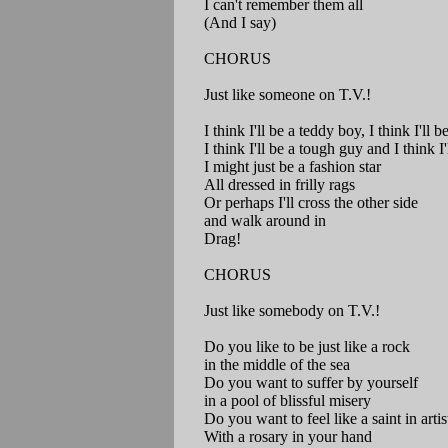
I can't remember them all
(And I say)
CHORUS
Just like someone on T.V.!
I think I'll be a teddy boy, I think I'll 
I think I'll be a tough guy and I think I
I might just be a fashion star
All dressed in frilly rags
Or perhaps I'll cross the other side
and walk around in
Drag!
CHORUS
Just like somebody on T.V.!
Do you like to be just like a rock
in the middle of the sea
Do you want to suffer by yourself
in a pool of blissful misery
Do you want to feel like a saint in artis
With a rosary in your hand