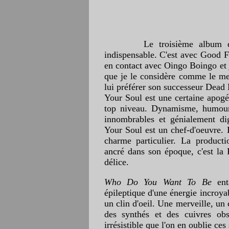
Le troisième album du grou
indispensable. C'est avec Good F
en contact avec Oingo Boingo et j
que je le considère comme le mei
lui préférer son successeur Dead
Your Soul est une certaine apogée
top niveau. Dynamisme, humour, 
innombrables et génialement di
Your Soul est un chef-d'oeuvre. 
charme particulier. La product
ancré dans son époque, c'est l
délice.
Who Do You Want To Be
enta
épileptique d'une énergie incroya
un clin d'oeil. Une merveille, u
des synthés et des cuivres o
irrésistible que l'on en oublie ces