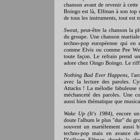
chanson avant de revenir à cette
Boingo est là, Elfman à son top d
de tous les instruments, tout est 
Sweat
, peut-être la chanson la p
du groupe. Une chanson martiale 
techno-pop européenne qui en e
comme Elvis ou comme Pee Wee,
toute façon. Le refrain prend 
adore chez Oingo Boingo. Le riff 
Nothing Bad Ever Happens
, l'a
avec la lecture des paroles. C
Attacks ! La mélodie fabuleuse s
méchanceté des paroles. Une com
aussi bien thématique que musical
Wake Up (It's 1984)
, encore un
doute l'album le plus "dur" du g
souvent un martèlement aussi b
techno-pop mais en avance de q
D'ailleurs Elfman aborde le cl