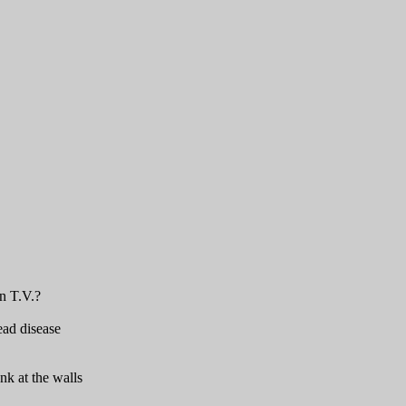
n T.V.?
read disease
nk at the walls