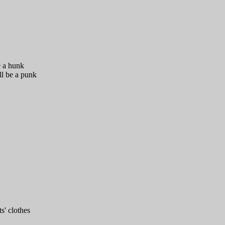
be a hunk
'll be a punk
ts' clothes