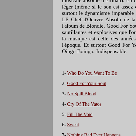
musicale absolue d'Elfman). En cl
léger (même si le son est assez d
surtout le dynamisme imparable 
LE Chef-d'Oeuvre Absolu de la
l'album de Blondie, Good For You
sautillantes et explosives que l'
la musique est celle des année
l'époque. Et surtout Good For Yo
Oingo Boingo. Indispensable.
1-
Who Do You Want To Be
2-
Good For Your Soul
3-
No Spill Blood
4-
Cry Of The Vatos
5-
Fill The Void
6-
Sweat
7-
Nothing Bad Ever Happens