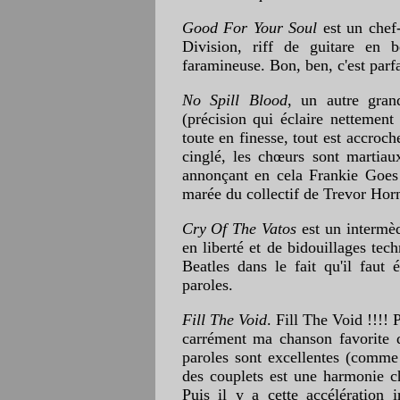
Good For Your Soul
est un chef-
Division, riff de guitare en b
faramineuse. Bon, ben, c'est parf
No Spill Blood
, un autre gran
(précision qui éclaire nettement
toute en finesse, tout est accroc
cinglé, les chœurs sont martia
annonçant en cela Frankie Goes
marée du collectif de Trevor Hor
Cry Of The Vatos
est un intermèd
en liberté et de bidouillages tec
Beatles dans le fait qu'il faut
paroles.
Fill The Void
. Fill The Void !!!! 
carrément ma chanson favorite 
paroles sont excellentes (comme 
des couplets est une harmonie c
Puis il y a cette accélération i