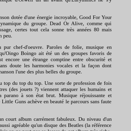
anson dotée d'une énergie incroyable, Good For Your
s dynamique du groupe. Dead Or Alive, comme qui
assage, certes tout cela sonne très années 80 mais
n peu.
pur chef-d'oeuvre. Paroles de folie, musique en
qu'Oingo Boingo ait été un des groupes favoris de
t encore une étrange comptine entre obscurité et
sans doute les harmonies vocales et la façon dont
hanson l'une des plus belles du groupe.
au top du top du top. Une sorte de profession de fois
tres (des jouets ?) viennent attaquer les humains et
a parano à son état brut. Musique réjouissante et
de Little Guns achève en beauté le parcours sans faute
urt album carrément fabuleux. Du niveau d'un
aussi agréable qu'un disque des Beatles (la référence